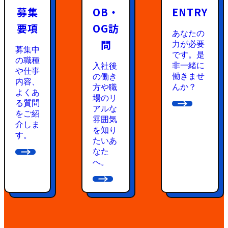
募集
OB・
ENTRY
要項
OG訪
あなたの
問
力が必要
募集中
です。是
の職種
非一緒に
入社後
や仕事
働きませ
の働き
内容、
んか？
方や職
よくあ
場のリ
る質問
アルな
をご紹
雰囲気
介しま
を知り
す。
たいあ
なた
へ。