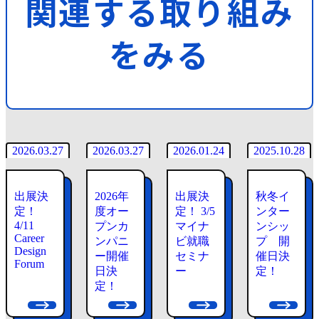
関連する取り組み
用
イ
ベ
をみる
ン
ト
イ
ン
採
タ
採
採
用
ー
用
用
イ
ン
イ
イ
ベ
シ
ベ
ベ
ン
ッ
ン
ン
ト
プ
ト
ト
2026.03.27
2026.03.27
2026.01.24
2025.10.28
出展決
2026年
出展決
秋冬イ
定！
度オー
定！ 3/5
ンター
4/11
プンカ
マイナ
ンシッ
Career
ンパニ
ビ就職
プ 開
Design
ー開催
セミナ
催日決
Forum
日決
ー
定！
定！