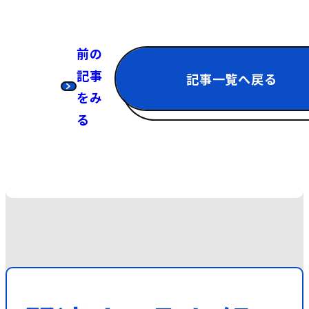
前の
記事
記事一覧へ戻る
をみ
る
会
社
説
明
会
採